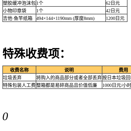
塑胶缓冲泡沫包
1个
62日元
小物印章袋
1个
42日元
吉他·鱼竿纸箱
494×144×1190mm (厚度8mm)
1200日元
特殊收费项：
收费名称
说明
费用
垃圾丢弃
将购入的商品部分或者全部丢弃
按日本垃圾回
特殊包装人工费
整箱都是易碎商品且价值低廉
1000日元/小
0