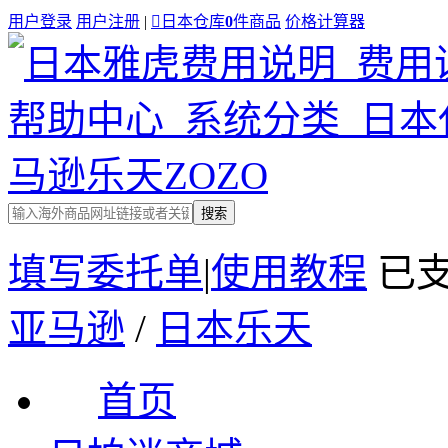
用户登录
用户注册
|

日本仓库
0
件商品
价格计算器
搜索
填写委托单
|
使用教程
已
亚马逊
/
日本乐天
首页