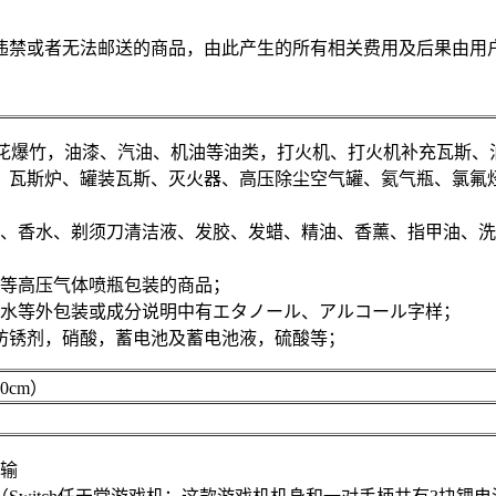
违禁或者无法邮送的商品，由此产生的所有相关费用及后果由用
花爆竹，油漆、汽油、机油等油类，打火机、打火机补充瓦斯、
、瓦斯炉、罐装瓦斯、灭火器、高压除尘空气罐、氦气瓶、氯氟
膏、香水、剃须刀清洁液、发胶、发蜡、精油、香薰、指甲油、
雾等高压气体喷瓶包装的商品；
妆水等外包装或成分说明中有エタノール、アルコール字样；
防锈剂，硝酸，蓄电池及蓄电池液，硫酸等；
cm）
运输