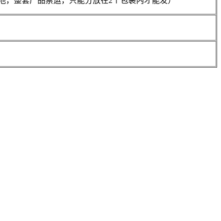
电池，整套产品禁运，只能分放在2个包裹内才能发）