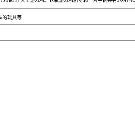
（Switch任天堂游戏机：这款游戏机机身和一对手柄共有3块锂
铁的玩具等