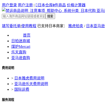
用户登录
用户注册
|

日本仓库
0
件商品
价格计算器
搜索
填写委托单
|
使用教程
已支持日本商家：
雅虎拍卖
/
日本亚马逊
首页
日拍迷商城
煤炉Mercari
乐天直购
亚马逊直购
费用说明
>
日本雅虎费用说明
>
亚马逊乐天费用说明
>
国际运费
服务流程