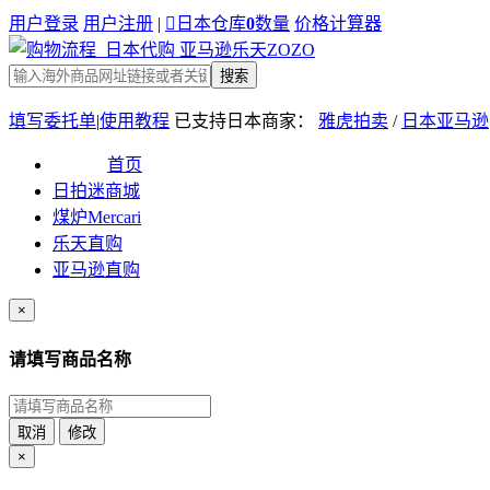
用户登录
用户注册
|

日本仓库
0
数量
价格计算器
搜索
填写委托单
|
使用教程
已支持日本商家：
雅虎拍卖
/
日本亚马逊
首页
日拍迷商城
煤炉Mercari
乐天直购
亚马逊直购
×
请填写商品名称
取消
修改
×