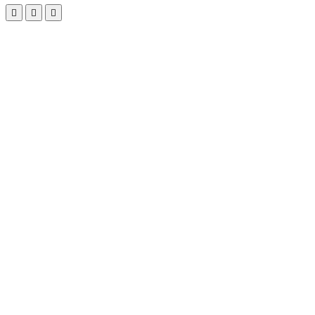


